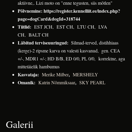
aktiivne,.
Lizi
moto on "enne tegusten, siis mõtlen"
Põlvnemine:
https://register.kennelliit.ee/index.php?
page=dogCard&dogId=318744
Tiitlid:
EST JCH, EST CH, LTU CH, LVA
CH, BALT CH
Läbitud terviseuuringud:
Silmad-terved, distihhiaas
(kerge)-2 ripsme karva on valesti kasvanud, gen. CEA
+/-, MDR1 +/-
; HD B/B, ED 0/0, PL 0/0, korrektne, aga
mittetäielik hambumus
Kasvataja:
,
Merike Milber
MERSHELY
Omanik:
,
Katrin Nõmmiksaar
SKY PEARL
Galerii