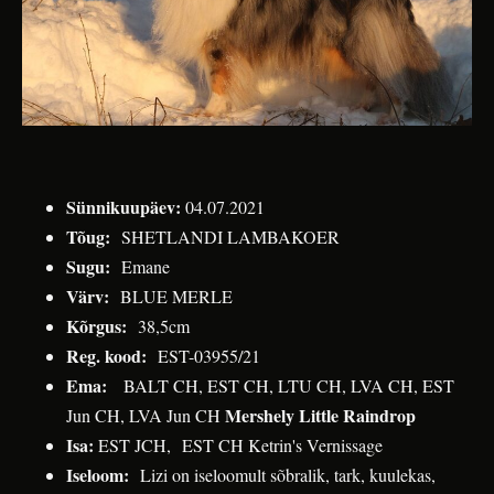
Sünnikuupäev:
04.07.2021
Tõug:
SHETLANDI LAMBAKOER
Sugu:
Emane
Värv:
BLUE MERLE
Kõrgus:
38,5cm
Reg. kood:
EST-03955/21
Ema:
BALT CH, EST CH, LTU CH, LVA CH, EST
Mershely Little Raindrop
Jun CH, LVA Jun CH
Isa:
EST JCH,
EST CH
Ketrin's Vernissage
Iseloom:
Lizi
on iseloomult sõbralik, tark, kuulekas,